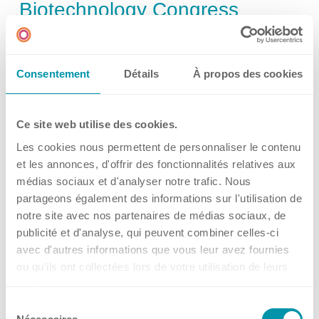
Multimedia
Biotechnology Congress
Social Media
von 22.09.2026
Supernova, Jaarbeurs Utrecht, Utrecht, The
Consentement
Détails
À propos des cookies
Netherlands
17 Jul, 2026
•
Kuhner Shaker Benelux
Kontakt
Ce site web utilise des cookies.
→
Les cookies nous permettent de personnaliser le contenu
Events
Hauptsitz, Filialen und Partner
et les annonces, d'offrir des fonctionnalités relatives aux
médias sociaux et d'analyser notre trafic. Nous
🔬 𝗞𝘂𝗵𝗻𝗲𝗿 𝗦𝗰𝗶𝗲𝗻𝗰𝗲 𝗧𝗮𝗹𝗸 –
partageons également des informations sur l'utilisation de
notre site avec nos partenaires de médias sociaux, de
Get what you screen for: Fed-
Filialen
publicité et d'analyse, qui peuvent combiner celles-ci
batch cultivations at small
avec d'autres informations que vous leur avez fournies
ou qu'ils ont collectées lors de votre utilisation de leurs
scale
services.
Benelux
Sélection
von 03.09.2026
Deutschland