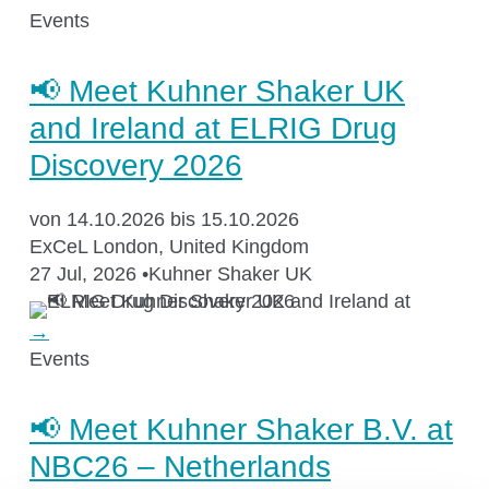
Über Kühner
Events
Kuhner Atelier
📢 Meet Kuhner Shaker UK
Geschichte
Kuhner Life
and Ireland at ELRIG Drug
Karriere
Discovery 2026
GMP
von 14.10.2026 bis 15.10.2026
Labore und Schulungsstandorte
ExCeL London, United Kingdom
27 Jul, 2026
•
Kuhner Shaker UK
→
News & Media
Events
📢 Meet Kuhner Shaker B.V. at
Downloadcenter
Newsroom
NBC26 – Netherlands