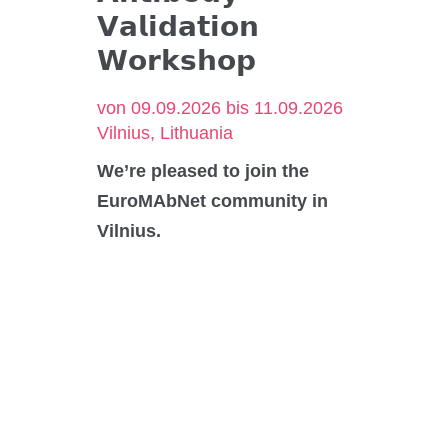
CO₂-Regelung
𝗩𝗮𝗹𝗶𝗱𝗮𝘁𝗶𝗼𝗻
O₂-Regelung
𝗪𝗼𝗿𝗸𝘀𝗵𝗼𝗽
Software
Display
von 09.09.2026 bis 11.09.2026
Vilnius, Lithuania
Schnittstellen
Scale-up
We’re pleased to join the
EuroMAbNet community in
Vilnius.
Services
Services