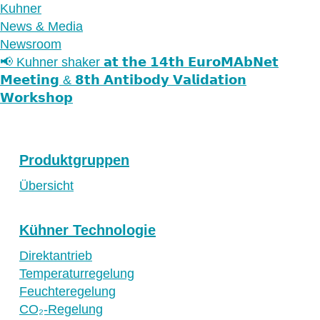
Kuhner
News & Media
Newsroom
📢 Kuhner shaker 𝗮𝘁 𝘁𝗵𝗲 𝟭𝟰𝘁𝗵 𝗘𝘂𝗿𝗼𝗠𝗔𝗯𝗡𝗲𝘁
𝗠𝗲𝗲𝘁𝗶𝗻𝗴 & 𝟴𝘁𝗵 𝗔𝗻𝘁𝗶𝗯𝗼𝗱𝘆 𝗩𝗮𝗹𝗶𝗱𝗮𝘁𝗶𝗼𝗻
𝗪𝗼𝗿𝗸𝘀𝗵𝗼𝗽
Produktgruppen
Übersicht
Kühner Technologie
Direktantrieb
Temperaturregelung
Feuchteregelung
CO₂-Regelung