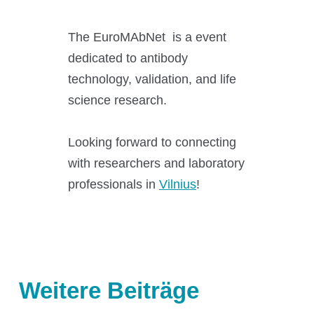
Science Room
The EuroMAbNet is a event
dedicated to antibody
Anwendungsgebiete
technology, validation, and life
Shaking Technology Forum
science research.
Kuhner Seminare und Schulungen
Kuhner Notes
Looking forward to connecting
Kuhner ScienceNotes
with researchers and laboratory
Kuhner Videos
professionals in
Vilnius
!
OTR Calculator
Über Kühner
Weitere Beiträge