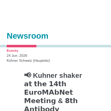
Schüttelmaschinen
Automatisierung
Orbital geschüttelte Bioreaktoren (OSB)
Newsroom
Zubehör
Anwendungstechnologien
Events
24 Jun, 2026
Kühner Schweiz (Hauptsitz)
Kühner Technologie
📢 Kuhner shaker
𝗮𝘁 𝘁𝗵𝗲 𝟭𝟰𝘁𝗵
Direktantrieb
𝗘𝘂𝗿𝗼𝗠𝗔𝗯𝗡𝗲𝘁
Temperaturregelung
𝗠𝗲𝗲𝘁𝗶𝗻𝗴 & 𝟴𝘁𝗵
Feuchteregelung
𝗔𝗻𝘁𝗶𝗯𝗼𝗱𝘆