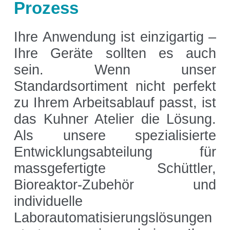
Prozess
CO₂-Regelung
O₂-Regelung
Ihre Anwendung ist einzigartig –
Software
Ihre Geräte sollten es auch
Display
sein.
Wenn unser
Schnittstellen
Standardsortiment nicht
perfekt
Scale-up
zu Ihrem Arbeitsablauf passt, ist
das Kuhner Atelier die Lösung.
Als unsere spezialisierte
Services
Entwicklungs
abteilung für
ma
ss
gefertigte
Schüttler,
Services
Bioreaktor-Zubehör und
individuelle
Laborautomatisierungslösungen