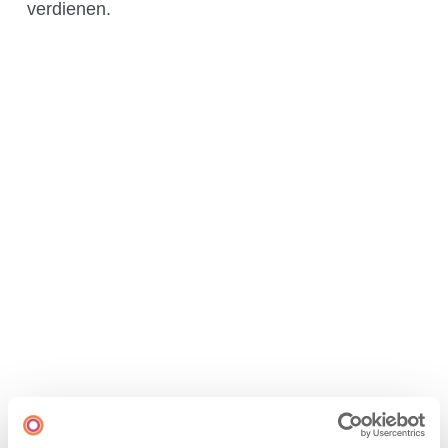
verdien
en
.
Frankreich
Grossbritannien
Irland
Schweiz
Singapur
Spanien
USA