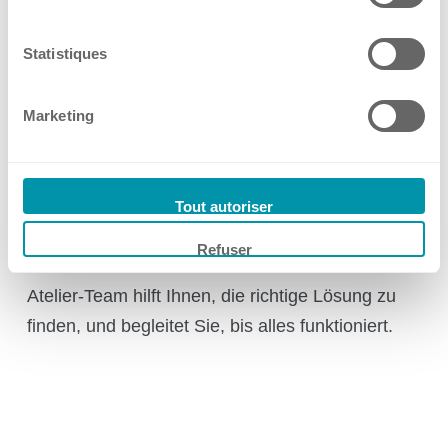
Statistiques
Bereit, Ihr individuelles Projekt
Marketing
zu starten?
Schildern Sie uns Ihre Herausforderung. Ob Sie
Tout autoriser
eine vollständig ausgearbeitete Spezifikation
Refuser
oder nur eine erste Idee haben – unser Kuhner
Atelier-Team hilft Ihnen, die richtige Lösung zu
finden, und begleitet Sie, bis alles funktioniert.