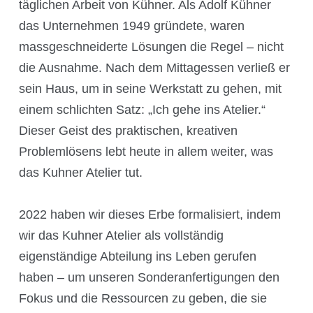
Multimedia
täglichen Arbeit
von K
ü
hner. Als Adolf Kühner
das Unternehmen 1949 gründete, waren
Social Media
ma
ss
geschneiderte
Lösungen die Regel – nicht
die Ausnahme. Nach dem Mittagessen verließ er
sein Haus, um in seine Werkstatt zu gehen, mit
Kontakt
einem schlichten Satz: „Ich gehe ins Atelier.“
Dieser Geist des praktischen, kreativen
Problemlösens lebt heute in allem weiter, was
Hauptsitz, Filialen und Partner
das Kuhner Atelier tut.
2022 haben wir dieses Erbe formalisiert, indem
Filialen
wir das Kuhner Atelier als vollständig
eigenständige Abteilung ins Leben gerufen
haben – um unsere
n
Sonder
an
fertigung
en
den
Benelux
Fokus und die Ressourcen zu geben, die sie
Deutschland