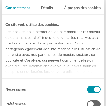
Consentement
Détails
À propos des cookies
Ce site web utilise des cookies.
Les cookies nous permettent de personnaliser le contenu
et les annonces, d'offrir des fonctionnalités relatives aux
médias sociaux et d'analyser notre trafic. Nous
partageons également des informations sur l'utilisation de
FAQ
notre site avec nos partenaires de médias sociaux, de
publicité et d'analyse, qui peuvent combiner celles-ci
avec d'autres informations que vous leur avez fournies
Was können wir für Sie tun?
ou qu'ils ont collectées lors de votre utilisation de leurs
services.
Wie starten Sie Ihr Projekt?
Sélection
Nécessaires
du
Was bietet Ihnen das Kuhner
consentement
Atelier?
Préférences