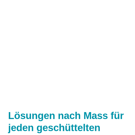
Schüttelmaschinen
Automatisierung
Orbital geschüttelte Bioreaktoren (OSB)
Zubehör
Anwendungstechnologien
Kühner Technologie
Direktantrieb
Lösungen nach Mass für
Temperaturregelung
jeden geschüttelten
Feuchteregelung