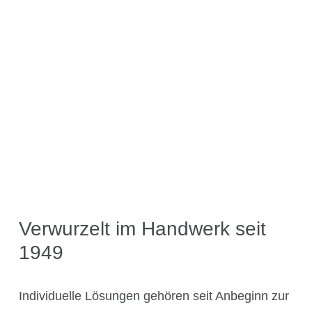
Über Kühner
Kuhner Atelier
Geschichte
Kuhner Life
Karriere
GMP
Labore und Schulungsstandorte
News & Media
Verwurzelt im Handwerk seit
1949
Downloadcenter
Newsroom
Individuelle Lösungen gehören seit Anbeginn zur