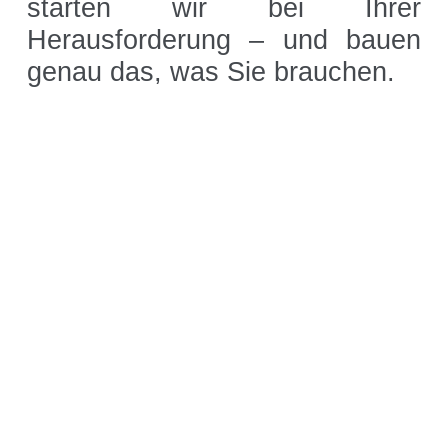
starten wir bei
Ihrer
Science Room
Herausforderung – und bauen
genau das, was Sie brauchen.
Anwendungsgebiete
Shaking Technology Forum
Kuhner Seminare und Schulungen
Kuhner Notes
Kuhner ScienceNotes
Kuhner Videos
OTR Calculator
Über Kühner