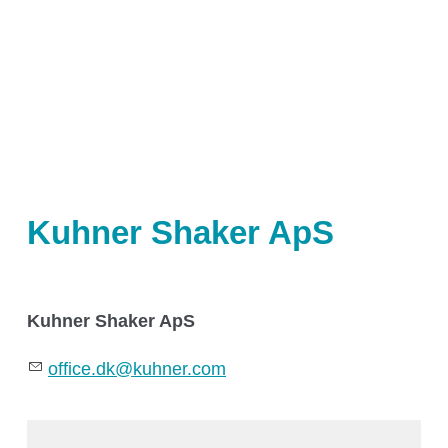
Schüttelmaschinen
Automatisierung
Orbital geschüttelte Bioreaktoren (OSB)
Zubehör
Anwendungstechnologien
Kuhner Shaker ApS
Kühner Technologie
Kuhner Shaker ApS
Direktantrieb
office.dk@kuhner.com
Temperaturregelung
Feuchteregelung