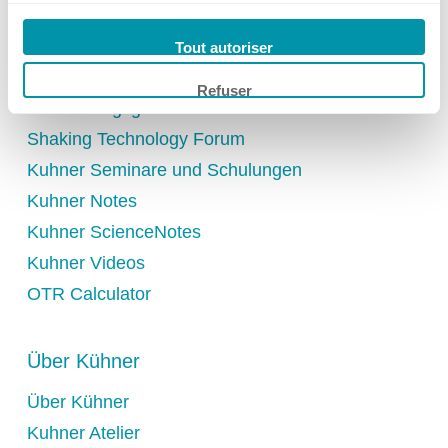
Multimedia
Social Media
Tout autoriser
Science Room
Refuser
Anwendungsgebiete
Shaking Technology Forum
Kontakt
Kuhner Seminare und Schulungen
Kuhner Notes
Hauptsitz, Filialen und Partner
Kuhner ScienceNotes
Kuhner Videos
OTR Calculator
Filialen
Über Kühner
Über Kühner
Benelux
Kuhner Atelier
Deutschland