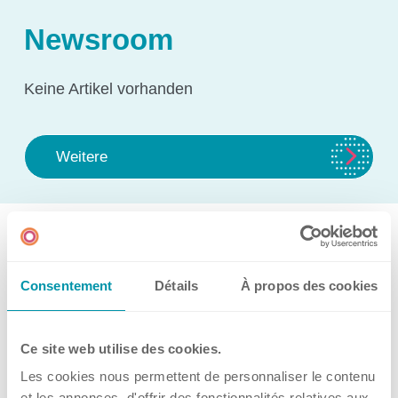
Science Room
Newsroom
Anwendungsgebiete
Keine Artikel vorhanden
Shaking Technology Forum
Kuhner Seminare und Schulungen
Weitere
Kuhner Notes
Kuhner ScienceNotes
Kuhner Videos
Kuhner
Filialen
Kuhner Shaker ApS
OTR Calculator
Consentement
Détails
À propos des cookies
Produktgruppen
Über Kühner
Ce site web utilise des cookies.
Übersicht
Les cookies nous permettent de personnaliser le contenu
et les annonces, d'offrir des fonctionnalités relatives aux