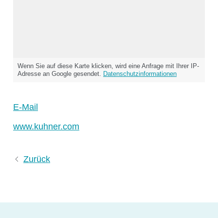
CO₂-Regelung
O₂-Regelung
Software
Display
Schnittstellen
Wenn Sie auf diese Karte klicken, wird eine Anfrage mit Ihrer IP-
Adresse an Google gesendet.
Datenschutzinformationen
Scale-up
E-Mail
www.kuhner.com
Services
Zurück
Services