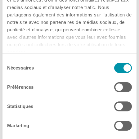
Über Kühner
médias sociaux et d'analyser notre trafic. Nous
Kühner Technologie
Kuhner Atelier
partageons également des informations sur l'utilisation de
Direktantrieb
notre site avec nos partenaires de médias sociaux, de
Geschichte
publicité et d'analyse, qui peuvent combiner celles-ci
Temperaturregelung
Kuhner Life
avec d'autres informations que vous leur avez fournies
Feuchteregelung
Karriere
ou qu'ils ont collectées lors de votre utilisation de leurs
CO₂-Regelung
services.
GMP
O₂-Regelung
Sélection
Labore und Schulungsstandorte
Nécessaires
Software
du
consentement
Display
Préférences
Schnittstellen
News & Media
Scale-up
Statistiques
Services
Downloadcenter
Marketing
Newsroom
Services