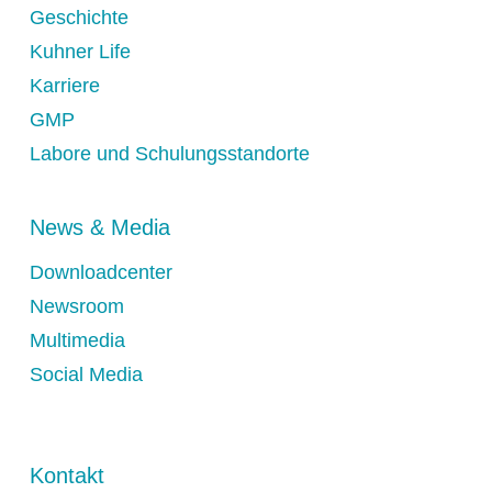
Geschichte
Frankreich
Kuhner Life
Grossbritannien
Karriere
Irland
GMP
Schweiz
Labore und Schulungsstandorte
Singapur
Spanien
News & Media
USA
Downloadcenter
Newsroom
Multimedia
Social Media
Kontakt