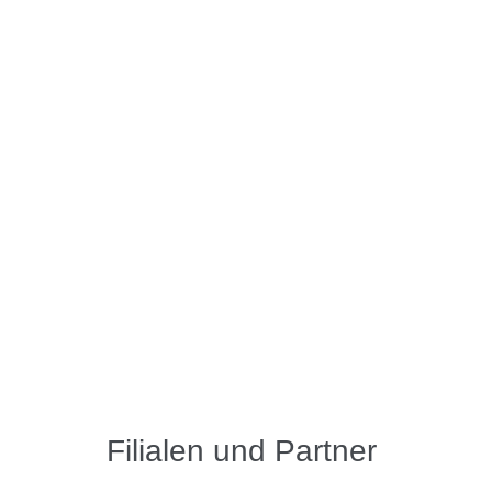
Über Kühner
Adolf Kühner AG (Hauptsitz)
Dinkelbergstrasse 1
ff
c
CH-4127 Birsfelden (Basel)
+41
Schweiz
+41
News & Media
Filialen und Partner