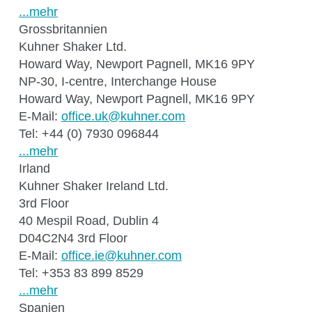
...mehr
Grossbritannien
Kuhner Shaker Ltd.
Howard Way, Newport Pagnell, MK16 9PY
NP-30, I-centre, Interchange House
Howard Way, Newport Pagnell, MK16 9PY
E-Mail:
ff
c
k
k
hn
r
c
m
Tel: +44 (0) 7930 096844
...mehr
Irland
Kuhner Shaker Ireland Ltd.
3rd Floor
40 Mespil Road, Dublin 4
D04C2N4 3rd Floor
E-Mail:
ff
c
k
hn
r
c
m
Tel: +353 83 899 8529
...mehr
Spanien