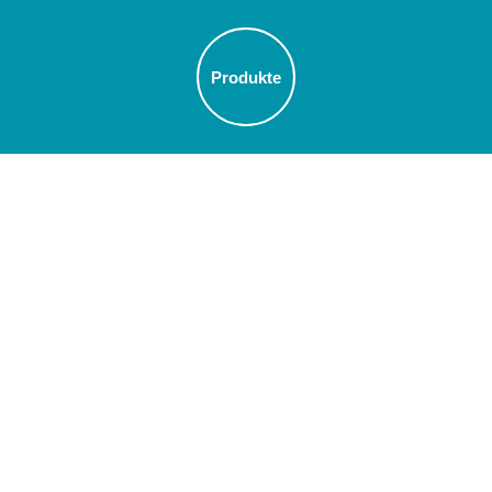
,
Produkte
Übersicht
Schüttelmaschinen
Automatisierung
Orbital geschüttelte Bioreaktoren (OSB)