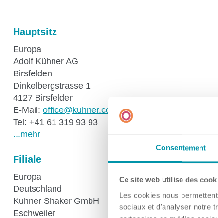
Hauptsitz
Kontakt
Europa
Adolf Kühner AG
Birsfelden
Dinkelbergstrasse 1
4127 Birsfelden
Filialen
E-Mail:
ff
c
k
hn
r
c
m
Tel: +41 61 319 93 93
...mehr
Consentement
Filiale
Europa
Ce site web utilise des cook
Deutschland
Les cookies nous permettent d
Kuhner Shaker GmbH
sociaux et d'analyser notre t
Eschweiler