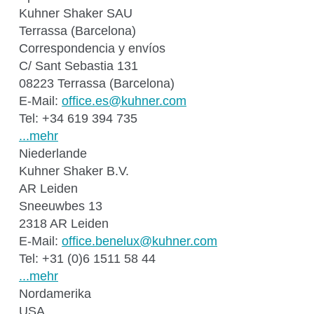
Kuhner Shaker SAU
Terrassa (Barcelona)
Correspondencia y envíos
C/ Sant Sebastia 131
08223 Terrassa (Barcelona)
E-Mail:
ff
c
s
k
hn
r
c
m
Tel: +34 619 394 735
...mehr
Niederlande
Kuhner Shaker B.V.
AR Leiden
Sneeuwbes 13
2318 AR Leiden
E-Mail:
ff
c
b
n
l
x
k
hn
r
c
m
Tel: +31 (0)6 1511 58 44
...mehr
Nordamerika
USA