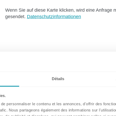
Wenn Sie auf diese Karte klicken, wird eine Anfrage 
gesendet.
Datenschutzinformationen
Hauptsitz, Filialen und Partner
Benelux
Deutschland
Frankreich
Détails
Grossbritannien
Irland
Schweiz
ies.
Singapur
e personnaliser le contenu et les annonces, d'offrir des fonctio
rafic. Nous partageons également des informations sur l'utilisati
Spanien