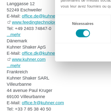
partenaires de médias sociaux
Langgasse 12
vous leur avez fournies ou qu'
52249 Eschweiler
E-Mail:
ff
c
d
k
hn
r
c
m
Sélection
www.feedingtechnology.com/
Nécessaires
du
Tel: +49 2403 74847-0
consentement
...mehr
Dänemark
Kuhner Shaker ApS
E-Mail:
ff
c
dk
k
hn
r
c
m
www.kuhner.com
...mehr
Frankreich
Kuhner Shaker SARL
Villeurbanne
44 avenue Paul Kruger
69100 Villeurbanne
E-Mail:
ff
c
fr
k
hn
r
c
m
Tel: +33 7 85 38 40 50