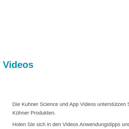
Zubehör
Anwendungstechnologien
Direktantrieb
Temperaturregelung
 Videos
Feuchteregelung
CO₂-Regelung
O₂-Regelung
Software
Display
Die Kuhner Science und App Videos unterstützen 
Schnittstellen
Kühner Produkten.
Scale-up
Holen Sie sich in den Videos Anwendungstipps und