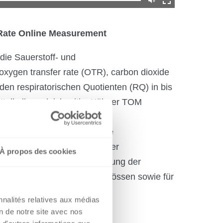
Rate Online Measurement
die Sauerstoff- und
(oxygen transfer rate (OTR), carbon dioxide
 den respiratorischen Quotienten (RQ) in bis
elkolben gleichzeitig.
Kühner TOM
sseres Verständnis der
eine effiziente und rationale
ner TOM kann in jeden Kühner
À propos des cookies
aut werden. Die Online-Messung der
 gängigen Kolbenarten und -grössen sowie für
glich.
nnalités relatives aux médias
on de notre site avec nos