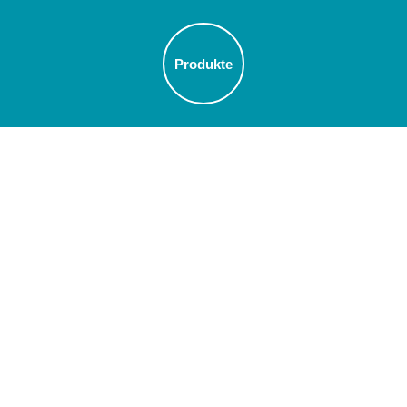
,
Produkte
Übersicht
Schüttelmaschinen
Automatisierung
Orbital geschüttelte Bioreaktoren (OSB)