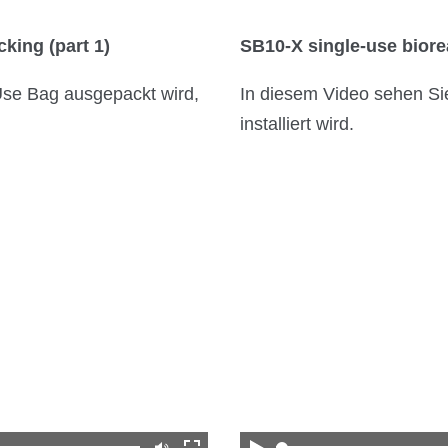
Über Kühner
king (part 1)
SB10-X single-use biorea
Kuhner Atelier
Use Bag ausgepackt wird,
In diesem Video sehen Si
Geschichte
installiert wird.
Kuhner Life
Karriere
GMP
Labore und Schulungsstandorte
Downloadcenter
Newsroom
Multimedia
Social Media