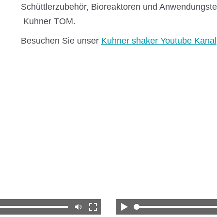
Schüttlerzubehör, Bioreaktoren und Anwendungst
Kuhner TOM.
Services
Besuchen Sie unser
Kuhner shaker Youtube Kanal
Anwendungsgebiete
Shaking Technology Forum
Kuhner Seminare und Schulungen
Kuhner Notes
Kuhner ScienceNotes
Kuhner Videos
OTR Calculator