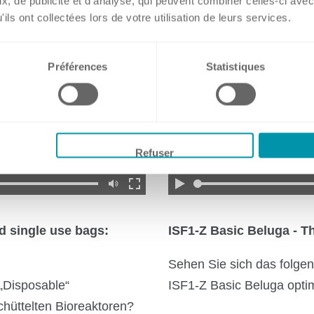
, de publicité et d'analyse, qui peuvent combiner celles-ci avec
USA
ils ont collectées lors de votre utilisation de leurs services.
Préférences
Statistiques
Refuser
d single use bags:
ISF1-Z Basic Beluga - Th
Sehen Sie sich das folge
 „Disposable“
ISF1-Z Basic Beluga optim
chüttelten Bioreaktoren?