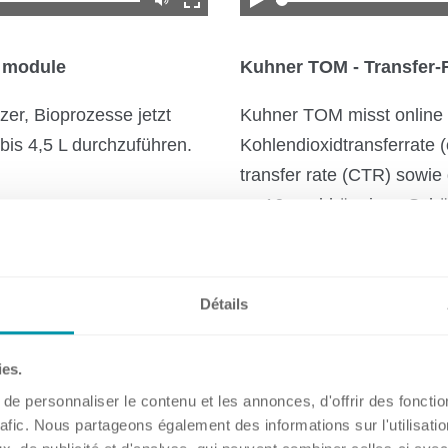
l module
Kuhner TOM - Transfer-
Hauptsitz, Filialen und Partner
er, Bioprozesse jetzt
Kuhner TOM misst online 
 bis 4,5 L durchzuführen.
Kohlendioxidtransferrate 
transfer rate (CTR) sowie
zu 16 unabhängigen Schütt
Benelux
ermöglicht dadurch ein be
Deutschland
Kultivierungsprozesse und 
Frankreich
Prozessentwicklung. Kuh
Détails
Grossbritannien
Schüttelinkubator eingeb
Irland
Transferraten ist für alle
Schweiz
ies.
Einweg-Schüttelkolben mö
Singapur
e personnaliser le contenu et les annonces, d'offrir des fonctio
rafic. Nous partageons également des informations sur l'utilisati
Spanien