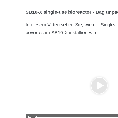
Über Kühner
SB10-X single-use bioreactor - Bag unpac
In diesem Video sehen Sie, wie die Single-
bevor es im SB10-X installiert wird.
News & Media