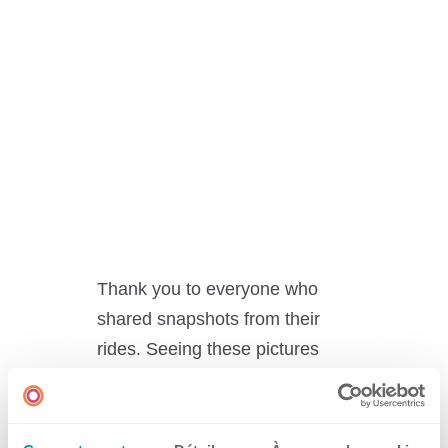
Frankreich
Grossbritannien
Irland
Schweiz
Singapur
Spanien
USA
Thank you to everyone who
shared snapshots from their
rides. Seeing these pictures
reminds us that sometimes the
best part of the working day is
getting there—and maybe even