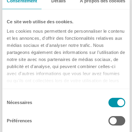
Consentement
Détails
À propos des cookies
more so, the ride home
afterwards. 😉
Ce site web utilise des cookies.
Les cookies nous permettent de personnaliser le contenu
Happy cycling! 🚲
et les annonces, d'offrir des fonctionnalités relatives aux
médias sociaux et d'analyser notre trafic. Nous
partageons également des informations sur l'utilisation de
notre site avec nos partenaires de médias sociaux, de
publicité et d'analyse, qui peuvent combiner celles-ci
avec d'autres informations que vous leur avez fournies
Weitere Beiträge
ou qu'ils ont collectées lors de votre utilisation de leurs
services.
Events
Sélection
Nécessaires
du
📢 Meet Kuhner Shaker UK
consentement
and Ireland at ELRIG Drug
Préférences
Discovery 2026