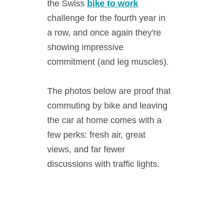
the Swiss
bike to work
Science Room
challenge for the fourth year in
a row, and once again they're
Anwendungsgebiete
showing impressive
Shaking Technology Forum
commitment (and leg muscles).
Kuhner Seminare und Schulungen
Kuhner Notes
The photos below are proof that
Kuhner ScienceNotes
commuting by bike and leaving
the car at home comes with a
Kuhner Videos
few perks: fresh air, great
OTR Calculator
views, and far fewer
discussions with traffic lights.
Über Kühner