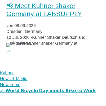
📢 Meet Kuhner shaker
Germany at LABSUPPLY
von 08.09.2026
Dresden, Germany
10 Jul, 2026
•
Kuhner Shaker Deutschland
→
Kuhner
News & Media
Newsroom
🚴 𝗪𝗼𝗿𝗹𝗱 𝗕𝗶𝗰𝘆𝗰𝗹𝗲 𝗗𝗮𝘆 𝗺𝗲𝗲𝘁𝘀 𝗕𝗶𝗸𝗲 𝘁𝗼 𝗪𝗼𝗿𝗸