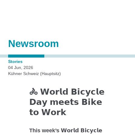
Schüttelmaschinen
Automatisierung
Orbital geschüttelte Bioreaktoren (OSB)
Newsroom
Zubehör
Anwendungstechnologien
Stories
04 Jun, 2026
Kühner Schweiz (Hauptsitz)
Kühner Technologie
🚴 𝗪𝗼𝗿𝗹𝗱 𝗕𝗶𝗰𝘆𝗰𝗹𝗲
𝗗𝗮𝘆 𝗺𝗲𝗲𝘁𝘀 𝗕𝗶𝗸𝗲
Direktantrieb
𝘁𝗼 𝗪𝗼𝗿𝗸
Temperaturregelung
Feuchteregelung
This week’s 𝗪𝗼𝗿𝗹𝗱 𝗕𝗶𝗰𝘆𝗰𝗹𝗲