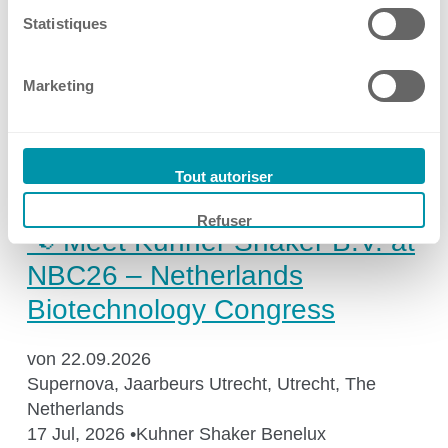
Statistiques
von 14.10.2026 bis 15.10.2026
ExCeL London, United Kingdom
Marketing
27 Jul, 2026
•
Kuhner Shaker UK
→
Events
Tout autoriser
Refuser
📢 Meet Kuhner Shaker B.V. at
NBC26 – Netherlands
Biotechnology Congress
von 22.09.2026
Supernova, Jaarbeurs Utrecht, Utrecht, The
Netherlands
17 Jul, 2026
•
Kuhner Shaker Benelux