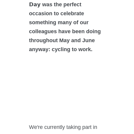
CO₂-Regelung
𝗗𝗮𝘆 was the perfect
O₂-Regelung
occasion to celebrate
Software
something many of our
colleagues have been doing
Display
throughout May and June
Schnittstellen
anyway: cycling to work.
Scale-up
Services
Services
We're currently taking part in