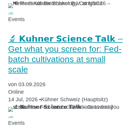
→
Events
🔬 𝗞𝘂𝗵𝗻𝗲𝗿 𝗦𝗰𝗶𝗲𝗻𝗰𝗲 𝗧𝗮𝗹𝗸 –
Get what you screen for: Fed-
batch cultivations at small
scale
von 03.09.2026
Online
14 Jul, 2026
•
Kühner Schweiz (Hauptsitz)
→
Events