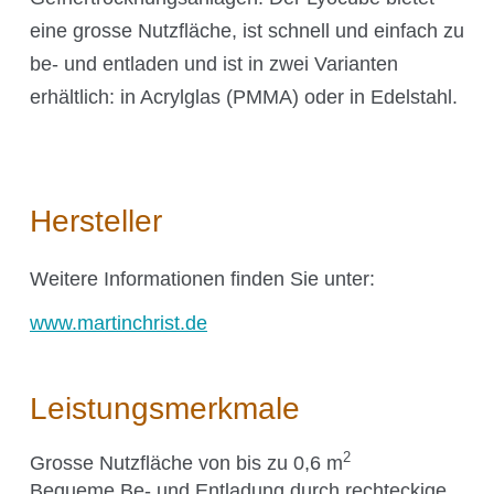
CO₂-Regelung
eine grosse Nutzfläche, ist schnell und einfach zu
O₂-Regelung
be- und entladen und ist in zwei Varianten
Software
erhältlich:
in Acrylglas (PMMA) oder in Edelstahl.
Display
Schnittstellen
Scale-up
Hersteller
Weitere Informationen finden Sie unter:
Services
www.martinchrist.de
Services
Leistungsmerkmale
2
Grosse Nutzfläche von bis zu 0,6 m
Bequeme Be- und Entladung durch rechteckige