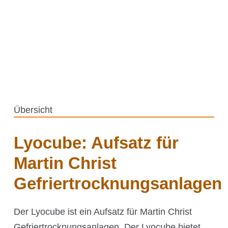
Lyocube
Schüttelmaschinen
Automatisierung
Orbital geschüttelte Bioreaktoren (OSB)
Zubehör
Anwendungstechnologien
Übersicht
Lyocube: Aufsatz für
Kühner Technologie
Martin Christ
Gefriertrocknungsanlagen
Direktantrieb
Temperaturregelung
Der Lyocube ist ein Aufsatz für Martin Christ
Feuchteregelung
Gefriertrocknungsanlagen. Der Lyocube bietet