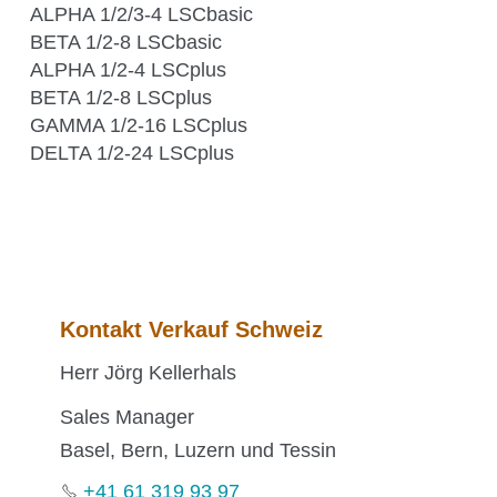
ALPHA 1/2/3-4 LSCbasic
Über Kühner
BETA 1/2-8 LSCbasic
Kuhner Atelier
ALPHA 1/2-4 LSCplus
Geschichte
BETA 1/2-8 LSCplus
Kuhner Life
GAMMA 1/2-16 LSCplus
DELTA 1/2-24 LSCplus
Karriere
GMP
Labore und Schulungsstandorte
Kontakt Verkauf Schweiz
News & Media
Herr Jörg Kellerhals
Sales Manager
Downloadcenter
Basel, Bern, Luzern und Tessin
Newsroom
+41 61 319 93 97