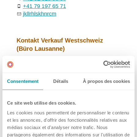
Multimedia
+41 79 197 65 71
Social Media
jk
ll
rh
ls
k
hn
r
c
m
Kontakt Verkauf Westschweiz
Kontakt
(Büro Lausanne)
Frau Véronique Miano
Hauptsitz, Filialen und Partner
Sales representative Westschweiz
Consentement
Détails
À propos des cookies
+41 61 319 94 66
+41 79 595 44 83
vm
n
k
hn
r
c
m
Filialen
Ce site web utilise des cookies.
Les cookies nous permettent de personnaliser le contenu
et les annonces, d'offrir des fonctionnalités relatives aux
Benelux
Kontakt Verkauf Ostschweiz (Büro
médias sociaux et d'analyser notre trafic. Nous
Deutschland
Zürich)
partageons également des informations sur l'utilisation de