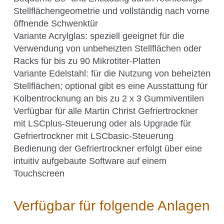
Science Room
Stellflächengeometrie und vollständig nach vorne
öffnende Schwenktür
Variante Acrylglas: speziell geeignet für die
Anwendungsgebiete
Verwendung von unbeheizten Stellflächen oder
Shaking Technology Forum
Racks für bis zu 90 Mikrotiter-Platten
Variante Edelstahl: für die Nutzung von beheizten
Kuhner Seminare und Schulungen
Stellflächen; optional gibt es eine Ausstattung für
Kuhner Notes
Kolbentrocknung an bis zu 2 x 3 Gummiventilen
Kuhner ScienceNotes
Verfügbar für alle Martin Christ Gefriertrockner
mit LSCplus-Steuerung oder als Upgrade für
Kuhner Videos
Gefriertrockner mit LSCbasic-Steuerung
OTR Calculator
Bedienung der Gefriertrockner erfolgt über eine
intuitiv aufgebaute Software auf einem
Touchscreen
Über Kühner
Verfügbar für folgende Anlagen