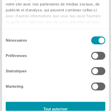
notre site avec nos partenaires de médias sociaux, de
Frankreich
Frau Valeria Farsaci
publicité et d'analyse, qui peuvent combiner celles-ci
Grossbritannien
avec d'autres informations que vous leur avez fournies
Sales representative Ostschweiz
Irland
ou qu'ils ont collectées lors de votre utilisation de leurs
+41 61 319 93 34
services.
Schweiz
+41 79 514 90 24
Sélection
Singapur
vf
rs
c
k
hn
r
c
m
Nécessaires
du
Spanien
consentement
USA
Préférences
Kuhner labEquip Youtube Channel
Statistiques
Marketing
Tout autoriser