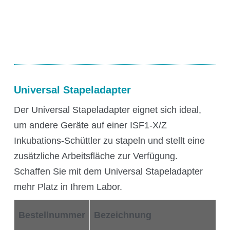
CO₂-Regelung
O₂-Regelung
Software
Display
Schnittstellen
Scale-up
Universal Stapeladapter
Der Universal Stapeladapter eignet sich ideal,
um andere Geräte auf einer ISF1-X/Z
Inkubations-Schüttler zu stapeln und stellt eine
Services
zusätzliche Arbeitsfläche zur Verfügung.
Schaffen Sie mit dem Universal Stapeladapter
Services
mehr Platz in Ihrem Labor.
Bestellnummer
Bezeichnung