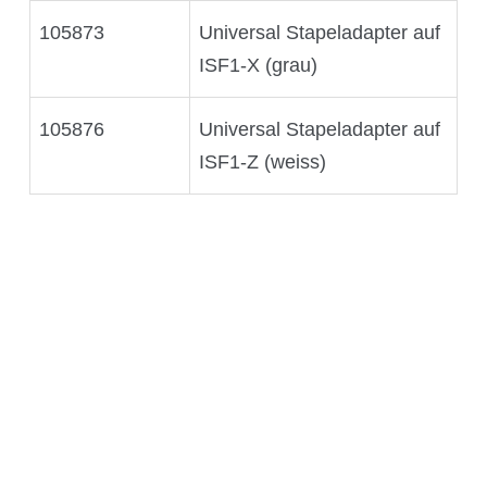
Science Room
105873
Universal Stapeladapter auf
ISF1-X (grau)
Anwendungsgebiete
105876
Universal Stapeladapter auf
Shaking Technology Forum
ISF1-Z (weiss)
Kuhner Seminare und Schulungen
Kuhner Notes
Kuhner ScienceNotes
Kuhner Videos
OTR Calculator
Über Kühner