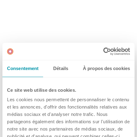
Über Kühner
Kuhner Atelier
Geschichte
Kuhner Life
Kundenspezifisch
Karriere
GMP
Nennen Sie uns Ihre
Labore und Schulungsstandorte
Anforderungen!
Consentement
Détails
À propos des cookies
Senden Sie uns ein Muster des zu
schüttelnden Behälters.
Ce site web utilise des cookies.
News & Media
Wir werden Ihnen einen geeigneten Halter
Les cookies nous permettent de personnaliser le contenu
anfertigen.
et les annonces, d'offrir des fonctionnalités relatives aux
médias sociaux et d'analyser notre trafic. Nous
Downloadcenter
partageons également des informations sur l'utilisation de
Newsroom
notre site avec nos partenaires de médias sociaux, de
publicité et d'analyse, qui peuvent combiner celles-ci