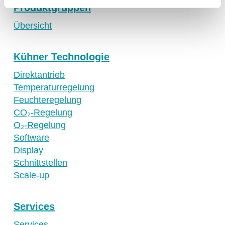
Produktgruppen
Frankreich
Übersicht
Grossbritannien
Irland
Kühner Technologie
Schweiz
Singapur
Direktantrieb
Temperaturregelung
Spanien
Feuchteregelung
USA
CO₂-Regelung
O₂-Regelung
Software
Display
Schnittstellen
Scale-up
Services
Services