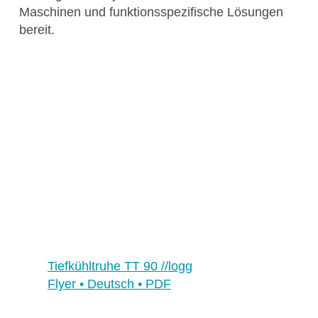
Multimedia
Maschinen und funktionsspezifische Lösungen
Social Media
bereit.
Kontakt
Hauptsitz, Filialen und Partner
Filialen
Tiefkühltruhe TT 90 //logg
Flyer • Deutsch • PDF
Benelux
Deutschland