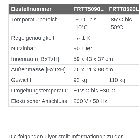
Über Kühner
Bestellnummer
FRTT5090L
FRTT8590L
Kuhner Atelier
Temperaturbereich
-50°C bis
-85°C bis
Geschichte
-10°C
-50°C
Kuhner Life
Regelgenauigkeit
+/- 1 K
Karriere
Nutzinhalt
90 Liter
GMP
Innenraum [BxTxH]
59 x 43 x 37 cm
Labore und Schulungsstandorte
Außenmasse [BxTxH]
76 x 71 x 88 cm
Gewicht
92 kg
110 kg
Umgebungstemperatur
+12°C bis +30°C
News & Media
Elektrischer Anschluss
230 V / 50 Hz
Downloadcenter
Newsroom
Die folgenden Flyer stellt Informationen zu den