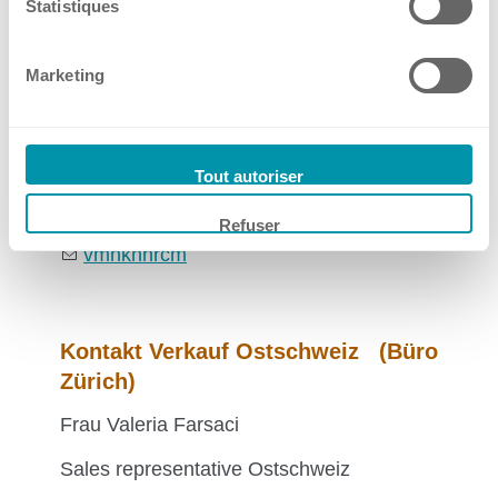
Statistiques
Kontakt Verkauf Westschweiz
(Büro Lausanne)
Marketing
Frau Véronique Miano
Sales representative Westschweiz
Tout autoriser
+41 61 319 94 66
Refuser
+41 79 595 44 83
vm
n
k
hn
r
c
m
Kontakt Verkauf Ostschweiz (Büro
Zürich)
Frau Valeria Farsaci
Sales representative Ostschweiz