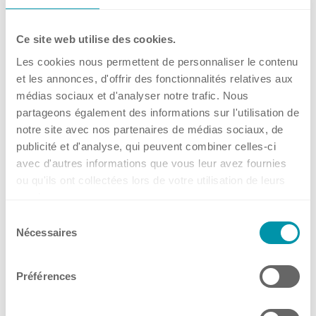
Ce site web utilise des cookies.
Les cookies nous permettent de personnaliser le contenu
et les annonces, d'offrir des fonctionnalités relatives aux
médias sociaux et d'analyser notre trafic. Nous
partageons également des informations sur l'utilisation de
notre site avec nos partenaires de médias sociaux, de
Kontakt Verkauf Schweiz
publicité et d'analyse, qui peuvent combiner celles-ci
avec d'autres informations que vous leur avez fournies
Herr Jörg Kellerhals
ou qu'ils ont collectées lors de votre utilisation de leurs
Sales Manager
services.
Basel, Bern, Luzern und Tessin
Sélection
Nécessaires
du
+41 61 319 93 97
consentement
+41 79 197 65 71
Préférences
jk
ll
rh
ls
k
hn
r
c
m