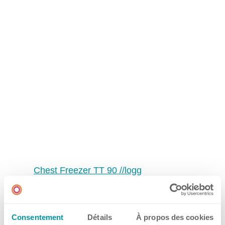
Frankreich
Grossbritannien
Irland
Schweiz
Singapur
Spanien
USA
Chest Freezer TT 90 //logg
Flyer • English • PDF
Consentement
Détails
À propos des cookies