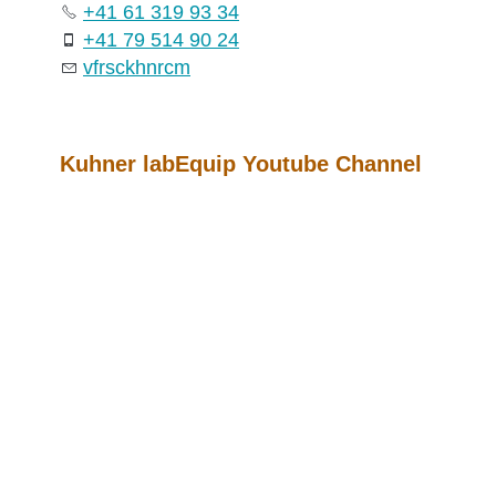
+41 61 319 93 34
+41 79 514 90 24
vf
rs
c
k
hn
r
c
m
Kuhner labEquip Youtube Channel