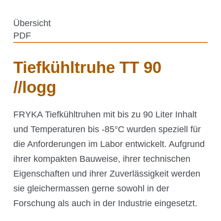
CO₂-Regelung
O₂-Regelung
Übersicht
PDF
Software
Display
Tiefkühltruhe TT 90
Schnittstellen
//logg
Scale-up
FRYKA Tiefkühltruhen mit bis zu 90 Liter Inhalt
und Temperaturen bis -85°C wurden speziell für
Services
die Anforderungen im Labor entwickelt. Aufgrund
ihrer kompakten Bauweise, ihrer technischen
Eigenschaften und ihrer Zuverlässigkeit werden
Services
sie gleichermassen gerne sowohl in der
Forschung als auch in der Industrie eingesetzt.