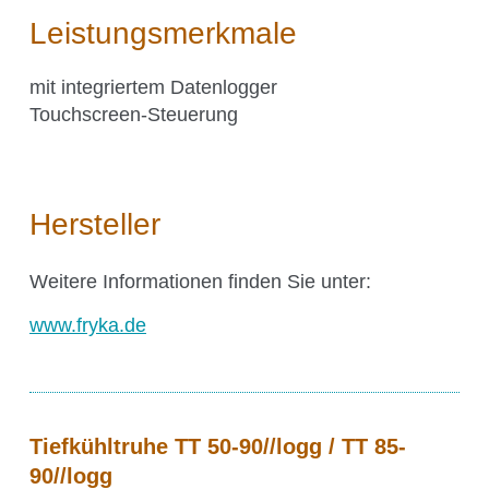
Science Room
Leistungsmerkmale
mit integriertem Datenlogger
Anwendungsgebiete
Touchscreen-Steuerung
Shaking Technology Forum
Kuhner Seminare und Schulungen
Kuhner Notes
Hersteller
Kuhner ScienceNotes
Kuhner Videos
Weitere Informationen finden Sie unter:
OTR Calculator
www.fryka.de
Über Kühner
Tiefkühltruhe TT 50-90//logg / TT 85-
90//logg