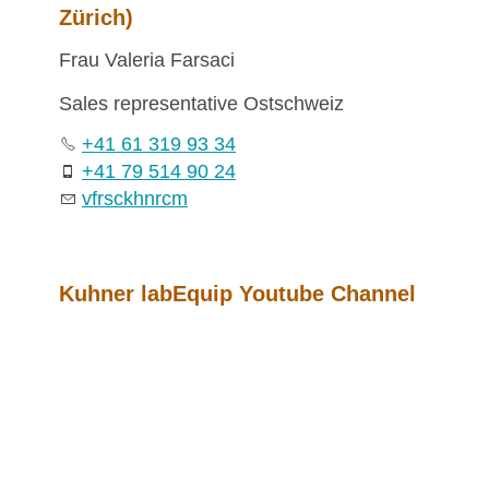
Zürich)
Frau Valeria Farsaci
Sales representative Ostschweiz
+41 61 319 93 34
+41 79 514 90 24
vf
rs
c
k
hn
r
c
m
Kuhner labEquip Youtube Channel