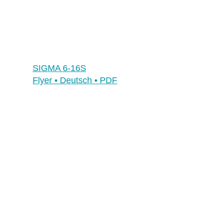
Multimedia
Social Media
SIGMA 6-16S
Kontakt
Flyer • Deutsch • PDF
Hauptsitz, Filialen und Partner
Filialen
Benelux
Deutschland