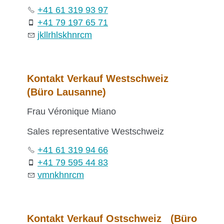
+41 61 319 93 97
+41 79 197 65 71
jk
ll
rh
ls
k
hn
r
c
m
Kontakt Verkauf Westschweiz
(Büro Lausanne)
Frau Véronique Miano
Sales representative Westschweiz
+41 61 319 94 66
+41 79 595 44 83
vm
n
k
hn
r
c
m
Kontakt Verkauf Ostschweiz (Büro