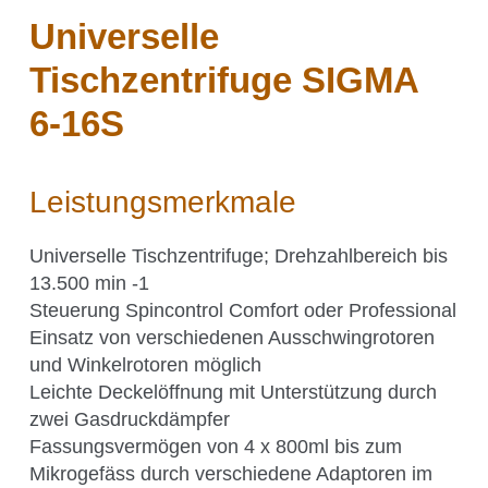
CO₂-Regelung
Universelle
O₂-Regelung
Tischzentrifuge SIGMA
Software
6-16S
Display
Schnittstellen
Scale-up
Leistungsmerkmale
Universelle Tischzentrifuge; Drehzahlbereich bis
13.500 min -1
Services
Steuerung Spincontrol Comfort oder Professional
Einsatz von verschiedenen Ausschwingrotoren
und Winkelrotoren möglich
Services
Leichte Deckelöffnung mit Unterstützung durch
zwei Gasdruckdämpfer
Fassungsvermögen von 4 x 800ml bis zum
Mikrogefäss durch verschiedene Adaptoren im