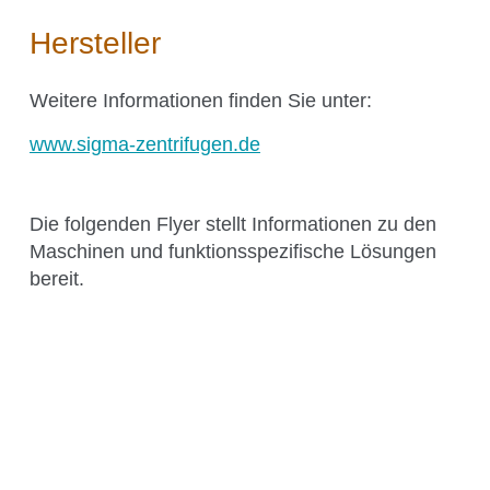
Über Kühner
Hersteller
Kuhner Atelier
Geschichte
Weitere Informationen finden Sie unter:
Kuhner Life
www.sigma-zentrifugen.de
Karriere
GMP
Die folgenden Flyer stellt Informationen zu den
Labore und Schulungsstandorte
Maschinen und funktionsspezifische Lösungen
bereit.
News & Media
Downloadcenter
Newsroom