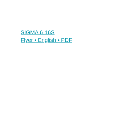
Frankreich
Grossbritannien
Irland
SIGMA 6-16S
Schweiz
Flyer • English • PDF
Singapur
Spanien
USA