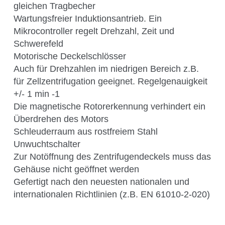
Science Room
gleichen Tragbecher
Wartungsfreier Induktionsantrieb. Ein
Mikrocontroller regelt Drehzahl, Zeit und
Schwerefeld
Anwendungsgebiete
Motorische Deckelschlösser
Shaking Technology Forum
Auch für Drehzahlen im niedrigen Bereich z.B.
Kuhner Seminare und Schulungen
für Zellzentrifugation geeignet. Regelgenauigkeit
Kuhner Notes
+/- 1 min -1
Die magnetische Rotorerkennung verhindert ein
Kuhner ScienceNotes
Überdrehen des Motors
Kuhner Videos
Schleuderraum aus rostfreiem Stahl
OTR Calculator
Unwuchtschalter
Zur Notöffnung des Zentrifugendeckels muss das
Gehäuse nicht geöffnet werden
Gefertigt nach den neuesten nationalen und
Über Kühner
internationalen Richtlinien (z.B. EN 61010-2-020)