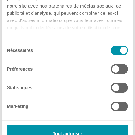
notre site avec nos partenaires de médias sociaux, de
EG – KONFORMITÄTS-
publicité et d'analyse, qui peuvent combiner celles-ci
ERKLÄRUNG • Deutsch • PDF
avec d'autres informations que vous leur avez fournies
ou qu'ils ont collectées lors de votre utilisation de leurs
services.
Sélection
Nécessaires
du
consentement
Préférences
Statistiques
Marketing
SIGMA 6-16S
Tout autoriser