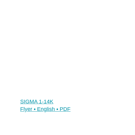
Multimedia
Social Media
Kontakt
Hauptsitz, Filialen und Partner
Filialen
SIGMA 1-14K
Flyer • English • PDF
Benelux
Deutschland