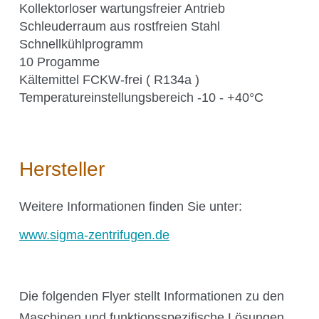
Science Room
Kollektorloser wartungsfreier Antrieb
Schleuderraum aus rostfreien Stahl
Schnellkühlprogramm
10 Progamme
Anwendungsgebiete
Kältemittel FCKW-frei ( R134a )
Shaking Technology Forum
Temperatureinstellungsbereich -10 - +40°C
Kuhner Seminare und Schulungen
Kuhner Notes
Kuhner ScienceNotes
Hersteller
Kuhner Videos
OTR Calculator
Weitere Informationen finden Sie unter:
www.sigma-zentrifugen.de
Über Kühner
Die folgenden Flyer stellt Informationen zu den
Maschinen und funktionsspezifische Lösungen