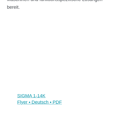
Über Kühner
bereit.
Kuhner Atelier
Geschichte
Kuhner Life
Karriere
GMP
Labore und Schulungsstandorte
News & Media
SIGMA 1-14K
Downloadcenter
Flyer • Deutsch • PDF
Newsroom