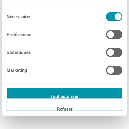
services.
Sélection
Nécessaires
du
consentement
Préférences
Statistiques
SIGMA 1-14K
EC – DECLARATION OF
Marketing
CONFORMITY • English • PDF
Tout autoriser
Refuser