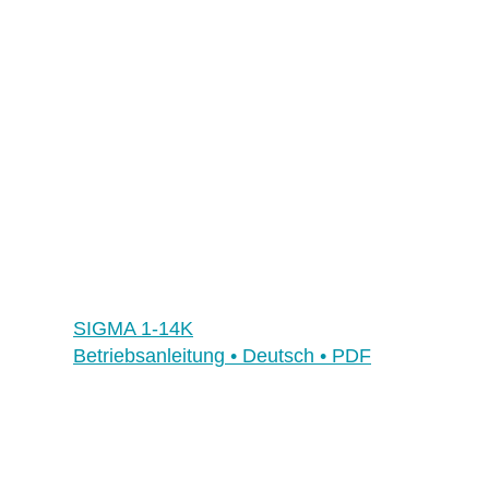
Frankreich
Grossbritannien
Irland
Schweiz
Singapur
Spanien
USA
SIGMA 1-14K
Betriebsanleitung • Deutsch • PDF