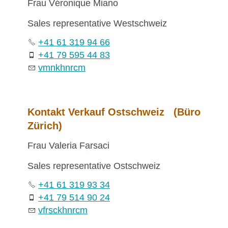
Frau Véronique Miano
Sales representative Westschweiz
+41 61 319 94 66
+41 79 595 44 83
vm
n
k
hn
r
c
m
Kontakt Verkauf Ostschweiz (Büro
Zürich)
Frau Valeria Farsaci
Sales representative Ostschweiz
+41 61 319 93 34
+41 79 514 90 24
vf
rs
c
k
hn
r
c
m