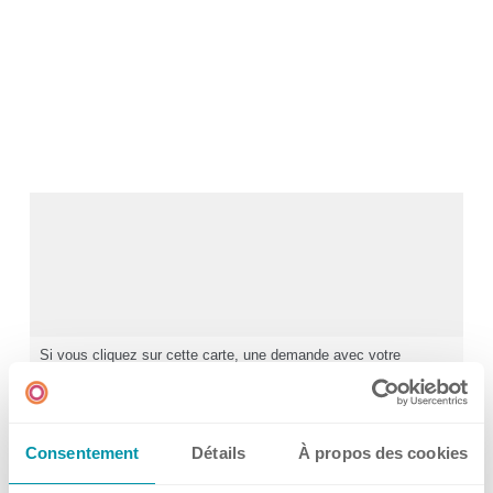
Historique
Carrière
GMP
Laboratoires et sites de formation
Actualités et média
Centre de téléchargement
Newsroom
Si vous cliquez sur cette carte, une demande avec votre
adresse IP sera envoyée à Google.
Informations de
Médias
confidentialité
Réseaux sociaux
Consentement
Détails
À propos des cookies
40 Mespil Road, Dublin 4, D04C2N4 3rd Floor