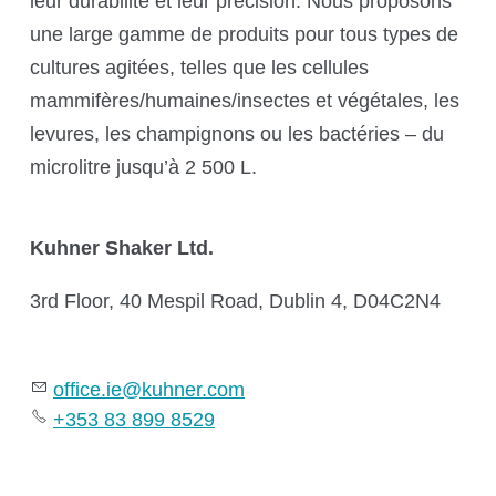
leur durabilité et leur précision. Nous proposons
une large gamme de produits pour tous types de
Domaines d’application
cultures agitées, telles que les cellules
Forum «Shaking technology»
mammifères/humaines/insectes et végétales, les
Séminaires et formations Kuhner
levures, les champignons ou les bactéries – du
Notes scientifiques Kuhner
microlitre jusqu’à 2 500 L.
Vidéos Kuhner
Calculateur OTR
Kuhner Shaker Ltd.
3rd Floor, 40 Mespil Road, Dublin 4, D04C2N4
La société Kuhner
office.ie@kuhner.com
+353 83 899 8529
La société Kuhner
Kuhner Atelier