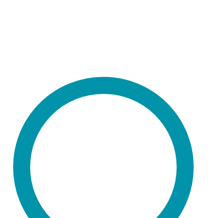
Agitateurs
Automatisation
Bioréacteurs à agitation orbitale
Accessoires
Compléments
Technologie Kuhner
Entraînement direct Kuhner
Régulation de la température
Régulation de l’humidité
Régulation du CO₂