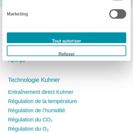
Ireland
Marketing
Royaume-Uni
Kuhner
Filiales
Kuhner Shaker Ireland Ltd.
Suisse
Singapour
Tout autoriser
Gamme de produits
Refuser
Aperçu
Technologie Kuhner
Entraînement direct Kuhner
Régulation de la température
Régulation de l’humidité
Régulation du CO₂
Régulation du O₂