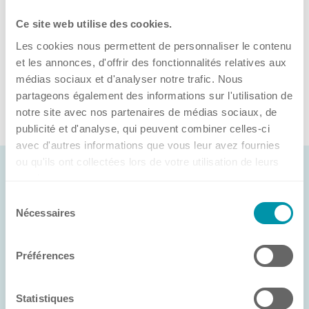
E-Mail
Ce site web utilise des cookies.
Contact
Tel: +353 83 899 8529
Les cookies nous permettent de personnaliser le contenu
et les annonces, d'offrir des fonctionnalités relatives aux
médias sociaux et d'analyser notre trafic. Nous
Maison mère, filiales et distributeurs
Retour
partageons également des informations sur l'utilisation de
notre site avec nos partenaires de médias sociaux, de
publicité et d'analyse, qui peuvent combiner celles-ci
avec d'autres informations que vous leur avez fournies
Filiales
ou qu'ils ont collectées lors de votre utilisation de leurs
services.
Newsroom
Sélection
Allemagne
Nécessaires
du
Benelux
consentement
Aucun article
Espagne
Préférences
Etats-Unis
Plus d’articles
France
Statistiques