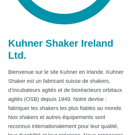
Régulation du O₂
Logiciel Kuhner Insight
Affichage
Interfaces
Montée en échelle
Kuhner Shaker Ireland
Ltd.
Services
Bienvenue sur le site Kuhner en Irlande. Kuhner
Shaker est un fabricant suisse de shakers,
d’incubateurs agités et de bioréacteurs orbitaux
Services
agités (OSB) depuis 1949. Notre devise :
fabriquer les shakers les plus fiables au monde.
Nos shakers et autres équipements sont
reconnus internationalement pour leur qualité,
Science Room